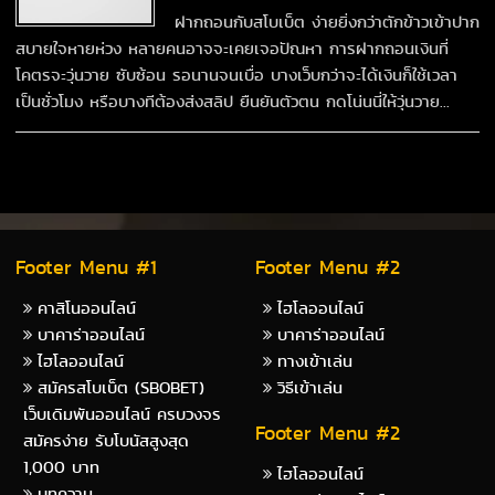
ฝากถอนกับสโบเบ็ต ง่ายยิ่งกว่าตักข้าวเข้าปาก
สบายใจหายห่วง หลายคนอาจจะเคยเจอปัณหา การฝากถอนเงินที่
โคตรจะวุ่นวาย ซับซ้อน รอนานจนเบื่อ บางเว็บกว่าจะได้เงินก็ใช้เวลา
เป็นชั่วโมง หรือบางทีต้องส่งสลิป ยืนยันตัวตน กดโน่นนี่ให้วุ่นวาย...
Footer Menu #1
Footer Menu #2
คาสิโนออนไลน์
ไฮโลออนไลน์
บาคาร่าออนไลน์
บาคาร่าออนไลน์
ไฮโลออนไลน์
ทางเข้าเล่น
สมัครสโบเบ็ต (SBOBET)
วิธีเข้าเล่น
เว็บเดิมพันออนไลน์ ครบวงจร
Footer Menu #2
สมัครง่าย รับโบนัสสูงสุด
1,000 บาท
ไฮโลออนไลน์
บทความ