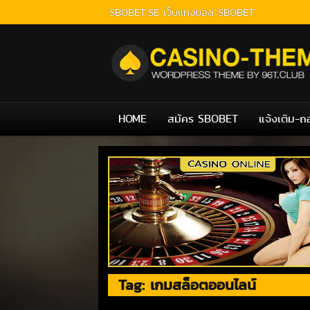
SBOBET.SE เว็บแทงบอล SBOBET
HOME
สมัคร SBOBET
แจ้งเติม-ถ
Tag:
เกมสล็อตออนไลน์