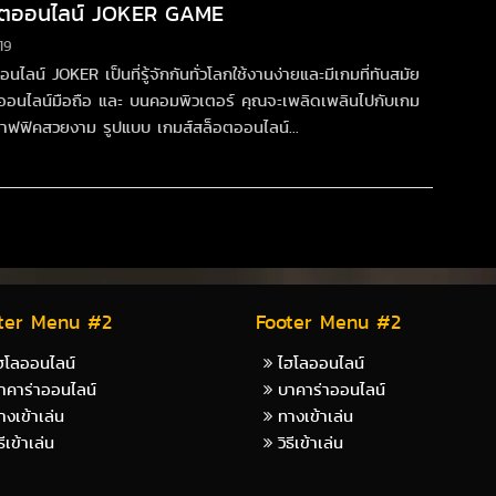
อตออนไลน์ JOKER GAME
019
ไลน์ JOKER เป็นที่รู้จักกันทั่วโลกใช้งานง่ายและมีเกมที่ทันสมัย
ออนไลน์มือถือ และ บนคอมพิวเตอร์ คุณจะเพลิดเพลินไปกับเกม
าฟฟิคสวยงาม รูปแบบ เกมส์สล็อตออนไลน์...
ter Menu #2
Footer Menu #2
ฮโลออนไลน์
ไฮโลออนไลน์
าคาร่าออนไลน์
บาคาร่าออนไลน์
างเข้าเล่น
ทางเข้าเล่น
ธีเข้าเล่น
วิธีเข้าเล่น