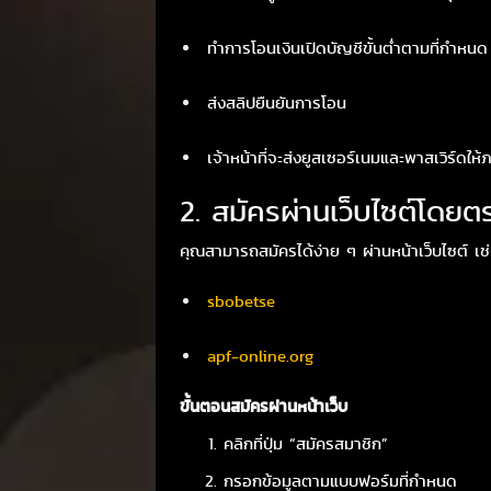
ทำการโอนเงินเปิดบัญชีขั้นต่ำตามที่กำหนด
ส่งสลิปยืนยันการโอน
เจ้าหน้าที่จะส่งยูสเซอร์เนมและพาสเวิร์ดให้ภ
2. สมัครผ่านเว็บไซต์โดยตร
คุณสามารถสมัครได้ง่าย ๆ ผ่านหน้าเว็บไซต์ เช
sbobetse
apf-online.org
ขั้นตอนสมัครผ่านหน้าเว็บ
คลิกที่ปุ่ม “สมัครสมาชิก”
กรอกข้อมูลตามแบบฟอร์มที่กำหนด