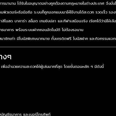
ารมานาน ได้รับใบอนุญาตอย่างถูกต้องตามกฎหมายในต่างประเทศ จึงมั่นใจได
อมพิวเตอร์หรือมือถือ ระบบก็ถูกออกแบบมาให้ใช้งานได้สะดวก รวดเร็ว รอ
สิโนสด บาคาร่า สล็อต เกมยิงปลา และกีฬาเสมือนจริง เรียกได้ว่ามีให้เลื
กธนาคาร พร้อมระบบฝากถอนอัตโนมัติ ไม่ต้องรอนาน
มาชิกเก่า มีโบนัสพิเศษมากมาย ทั้งเครดิตฟรี โบนัสฝาก และกิจกรรมแจ
่างๆ
พื่ออำนวยความสะดวกให้ผู้เล่นมากที่สุด โดยขั้นตอนหลัก ๆ มีดังนี้
ลขบัญชีธนาคาร และเบอร์โทรศัพท์