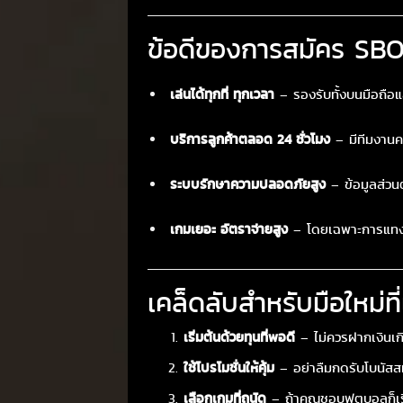
ข้อดีของการสมัคร SBO
เล่นได้ทุกที่ ทุกเวลา
– รองรับทั้งบนมือถือแล
บริการลูกค้าตลอด 24 ชั่วโมง
– มีทีมงานค
ระบบรักษาความปลอดภัยสูง
– ข้อมูลส่วน
เกมเยอะ อัตราจ่ายสูง
– โดยเฉพาะการแทงบอ
เคล็ดลับสำหรับมือใหม่ท
เริ่มต้นด้วยทุนที่พอดี
– ไม่ควรฝากเงินเกิน
ใช้โปรโมชั่นให้คุ้ม
– อย่าลืมกดรับโบนัสสม
เลือกเกมที่ถนัด
– ถ้าคุณชอบฟุตบอลก็เริ