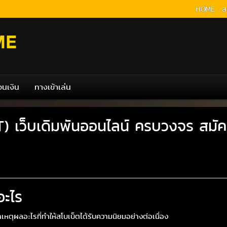
HOME
ส
อนเงิน
ทางเข้าเล่น
 เว็บเดิมพันออนไลน์ ครบวงจร สมัคร
อะไร
หตุผลอะไรที่ทำให้สโบเบ็ตได้รับความนิยมอย่างต่อเนื่อง