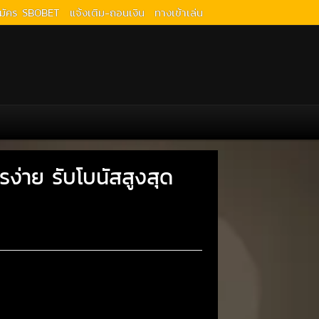
มัคร SBOBET
แจ้งเติม-ถอนเงิน
ทางเข้าเล่น
ง่าย รับโบนัสสูงสุด