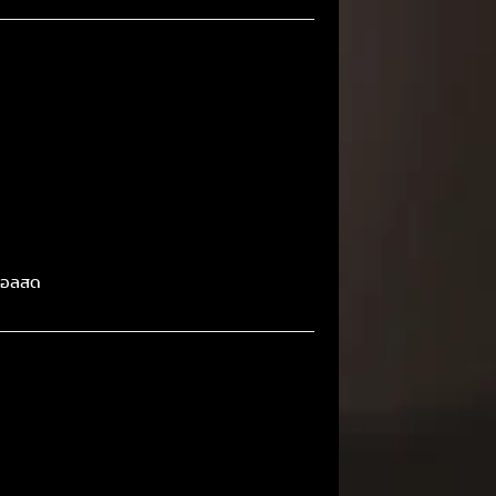
ะบอลสด