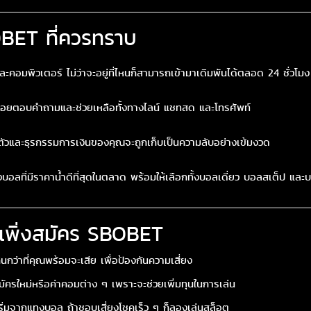
BET ที่ควรทราบ
ะคอมพิวเตอร์ ไม่ว่าจะอยู่ที่ไหนก็สามารถเข้ามาเดิมพันได้ตลอด 24 ชั่วโมง
อยตอบคำถามและช่วยเหลือทั้งทางไลน์ แชทสด และโทรศัพท์
ตัวและธุรกรรมการเงินของคุณจะถูกเก็บเป็นความลับอย่างเข้มงวด
ลที่มีราคาน้ำดีที่สุดในตลาด พร้อมให้เลือกทั้งบอลเดี่ยว บอลสเต็ป แล
ี่เพิ่งสมัคร SBOBET
กว่าที่คุณพร้อมจะเสีย เพื่อป้องกันความเสี่ยง
ัครใหม่หรือค่าคอมต่าง ๆ เพราะจะช่วยเพิ่มทุนในการเล่น
่มจากแทงบอล ถ้าชอบเสี่ยงโชคเร็ว ๆ ก็ลองเล่นสล็อต