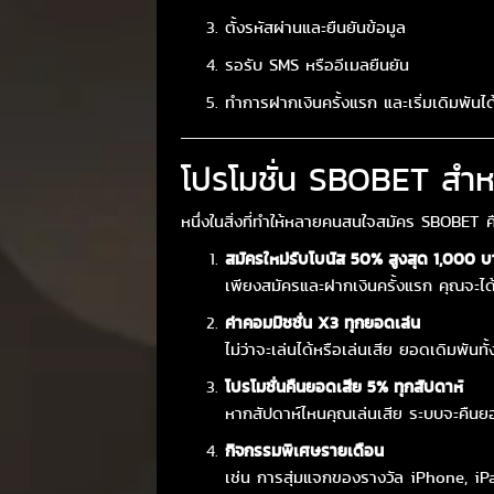
ตั้งรหัสผ่านและยืนยันข้อมูล
รอรับ SMS หรืออีเมลยืนยัน
ทำการฝากเงินครั้งแรก และเริ่มเดิมพันได้
โปรโมชั่น SBOBET สำห
หนึ่งในสิ่งที่ทำให้หลายคนสนใจสมัคร SBOBET คือโป
สมัครใหม่รับโบนัส 50% สูงสุด 1,000 
เพียงสมัครและฝากเงินครั้งแรก คุณจะได
ค่าคอมมิชชั่น X3 ทุกยอดเล่น
ไม่ว่าจะเล่นได้หรือเล่นเสีย ยอดเดิมพั
โปรโมชั่นคืนยอดเสีย 5% ทุกสัปดาห์
หากสัปดาห์ไหนคุณเล่นเสีย ระบบจะคืนยอดเ
กิจกรรมพิเศษรายเดือน
เช่น การสุ่มแจกของรางวัล iPhone, iPad